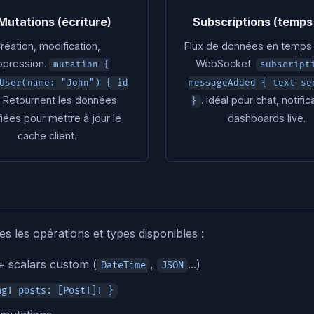
Mutations (écriture)
Subscriptions (temps 
réation, modification,
Flux de données en temps 
ppression.
WebSocket.
mutation {
subscript
User(name: "John") { id
messageAdded { text se
. Retournent les données
. Idéal pour chat, notific
}
iées pour mettre à jour le
dashboards live.
cache client.
s les opérations et types disponibles :
 scalars custom (
,
...)
DateTime
JSON
ng! posts: [Post!]! }