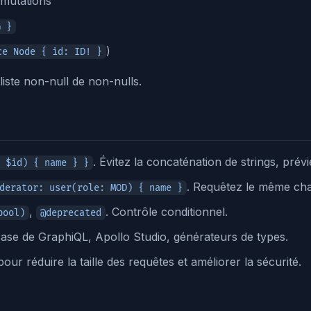
 mutations
G }
)
ce Node { id: ID! }
liste non-null de non-nulls.
. Évitez la concaténation de strings, prévie
 $id) { name } }
. Requêtez le même cha
derator: user(role: MOD) { name }
,
. Contrôle conditionnel.
bool)
@deprecated
ase de GraphiQL, Apollo Studio, générateurs de types.
our réduire la taille des requêtes et améliorer la sécurité.