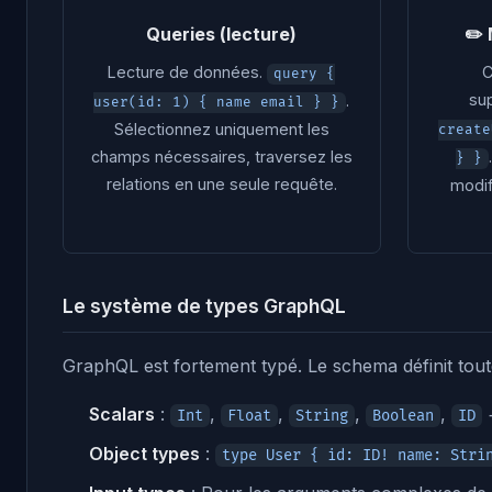
Queries (lecture)
✏️ 
Lecture de données.
C
query {
su
.
user(id: 1) { name email } }
Sélectionnez uniquement les
create
champs nécessaires, traversez les
} }
relations en une seule requête.
modif
Le système de types GraphQL
GraphQL est fortement typé. Le schema définit toute
Scalars
:
,
,
,
,
+
Int
Float
String
Boolean
ID
Object types
:
type User { id: ID! name: Stri