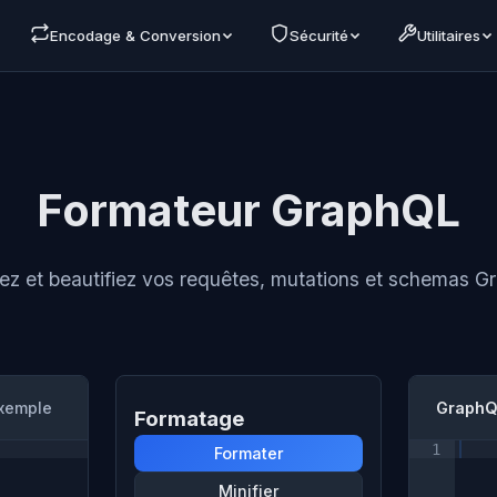
Encodage & Conversion
Sécurité
Utilitaires
Formateur GraphQL
ez et beautifiez vos requêtes, mutations et schemas G
xemple
GraphQ
Formatage
1
Formater
Minifier