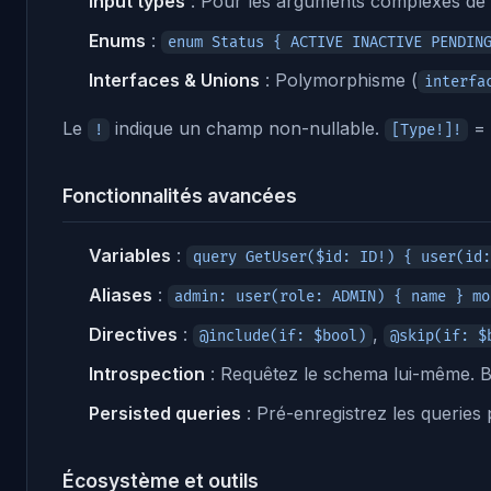
Input types
: Pour les arguments complexes de
Enums
:
enum Status { ACTIVE INACTIVE PENDIN
Interfaces & Unions
: Polymorphisme (
interfa
Le
indique un champ non-nullable.
= 
!
[Type!]!
Fonctionnalités avancées
Variables
:
query GetUser($id: ID!) { user(id:
Aliases
:
admin: user(role: ADMIN) { name } mo
Directives
:
,
@include(if: $bool)
@skip(if: $
Introspection
: Requêtez le schema lui-même. B
Persisted queries
: Pré-enregistrez les queries p
Écosystème et outils