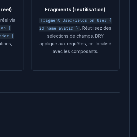
réel)
Fragments (réutilisation)
réel via
fragment UserFields on User {
. Réutilisez des
ion {
id name avatar }
sélections de champs. DRY
nder }
ations,
appliqué aux requêtes, co-localisé
avec les composants.